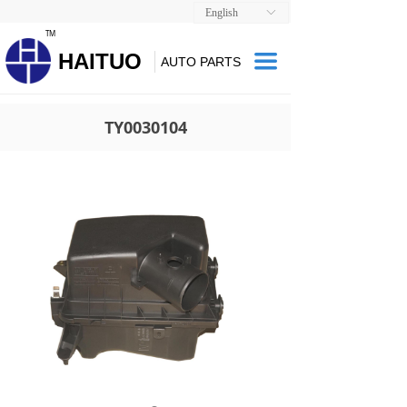
English
ꀅ
TM
HAITUO
끀
AUTO PARTS
TY0030104