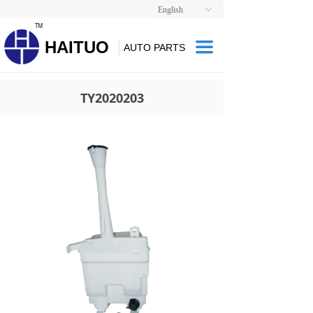
English
ꀅ
TM
HAITUO
끀
AUTO PARTS
TY2020203